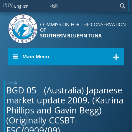
メインコンテンツに移動
🇬🇧
English
COMMISSION FOR THE CONSERVATION
OF
SOUTHERN BLUEFIN TUNA
☰ Main Menu
ホーム
BGD 05 - (Australia) Japanese
market update 2009. (Katrina
Phillips and Gavin Begg)
(Originally CCSBT-
ESC/0909/09)