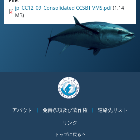
File
jp_CC12_09_Consolidated CCSBT VMS.pdf
(1.14
MB)
アバウト
免責条項及び著作権
連絡先リスト
リンク
トップに戻る ^