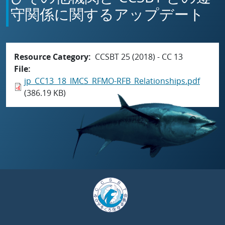
守関係に関するアップデート
Resource Category
CCSBT 25 (2018) - CC 13
File
jp_CC13_18_IMCS_RFMO-RFB_Relationships.pdf
(386.19 KB)