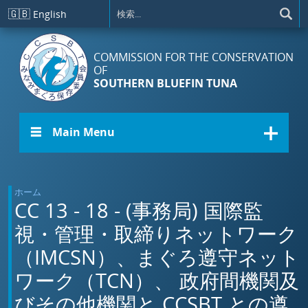
メインコンテンツに移動
🇬🇧
English
COMMISSION FOR THE CONSERVATION
OF
SOUTHERN BLUEFIN TUNA
☰ Main Menu
ホーム
CC 13 - 18 - (事務局) 国際監
視・管理・取締りネットワーク
（IMCSN）、まぐろ遵守ネット
ワーク（TCN）、 政府間機関及
びその他機関と CCSBT との遵