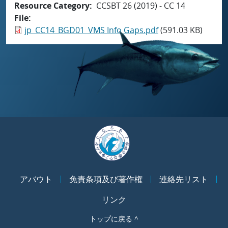
Resource Category
CCSBT 26 (2019) - CC 14
File
jp_CC14_BGD01_VMS Info Gaps.pdf
(591.03 KB)
アバウト
免責条項及び著作権
連絡先リスト
リンク
トップに戻る ^