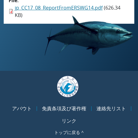
File
jp_CC17_08_ReportFromERSWG14.pdf
(626.34
KB)
アバウト
免責条項及び著作権
連絡先リスト
リンク
トップに戻る ^