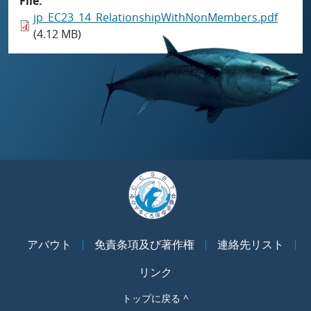
File
jp_EC23_14_RelationshipWithNonMembers.pdf
(4.12 MB)
アバウト
免責条項及び著作権
連絡先リスト
リンク
トップに戻る ^