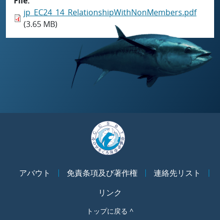
File
jp_EC24_14_RelationshipWithNonMembers.pdf
(3.65 MB)
アバウト
免責条項及び著作権
連絡先リスト
リンク
トップに戻る ^