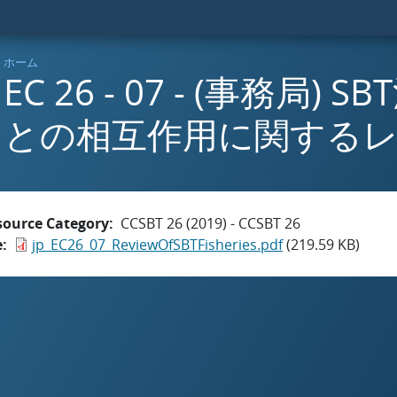
ホーム
EC 26 - 07 - (事務局) 
との相互作用に関する
source Category
CCSBT 26 (2019) - CCSBT 26
e
jp_EC26_07_ReviewOfSBTFisheries.pdf
(219.59 KB)