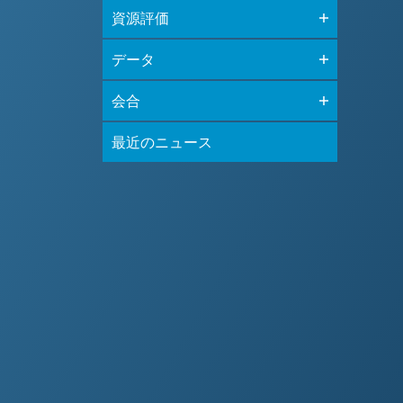
資源評価
データ
会合
最近のニュース