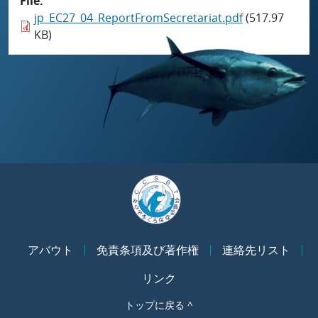
File
jp_EC27_04_ReportFromSecretariat.pdf
(517.97
KB)
アバウト
免責条項及び著作権
連絡先リスト
リンク
トップに戻る ^