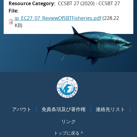
Resource Category
CCSBT 27 (2020) - CCSBT 27
File
jp_EC27_07_ReviewOfSBTFisheries.pdf
(228.22
KB)
アバウト
免責条項及び著作権
連絡先リスト
リンク
トップに戻る ^