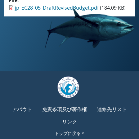
File
jp_EC28_05_DraftRevisedBudget.pdf
(184.09 KB)
アバウト
免責条項及び著作権
連絡先リスト
リンク
トップに戻る ^