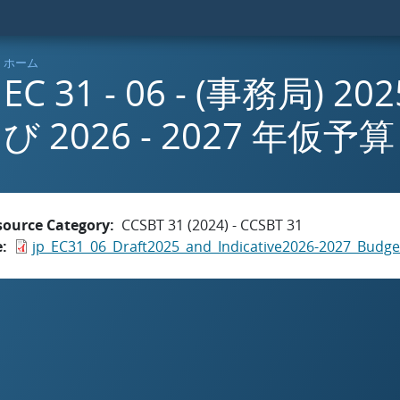
ホーム
EC 31 - 06 - (事務局) 
び 2026 - 2027 年仮予算
source Category
CCSBT 31 (2024) - CCSBT 31
e
jp_EC31_06_Draft2025_and_Indicative2026-2027_Budge