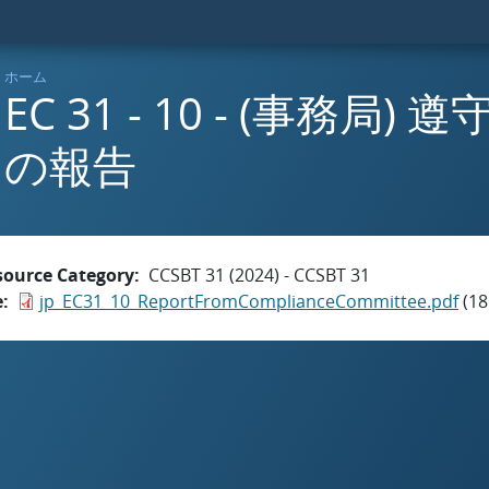
ホーム
EC 31 - 10 - (事務局
の報告
source Category
CCSBT 31 (2024) - CCSBT 31
e
jp_EC31_10_ReportFromComplianceCommittee.pdf
(18