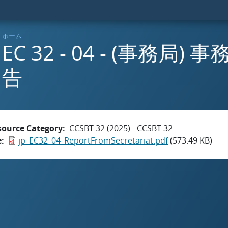
ホーム
EC 32 - 04 - (事務局
告
source Category
CCSBT 32 (2025) - CCSBT 32
e
jp_EC32_04_ReportFromSecretariat.pdf
(573.49 KB)