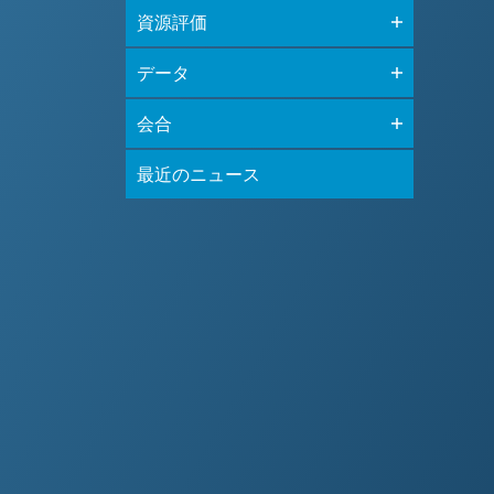
資源評価
データ
会合
最近のニュース