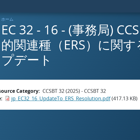
ホーム
EC 32 - 16 - (事務局) 
的関連種（ERS）に関
プデート
source Category
CCSBT 32 (2025) - CCSBT 32
e
jp_EC32_16_UpdateTo_ERS_Resolution.pdf
(417.13 KB)