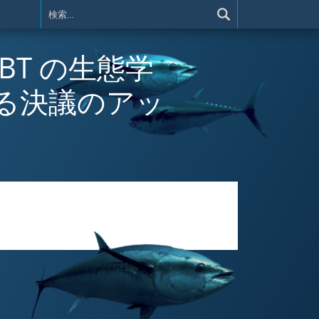
CCSBT の生態学
する決議のアッ