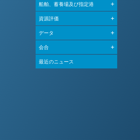
船舶、蓄養場及び指定港
資源評価
データ
会合
最近のニュース