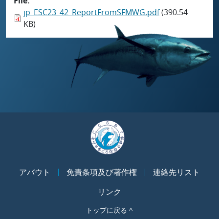
File
jp_ESC23_42_ReportFromSFMWG.pdf
(390.54
KB)
アバウト
免責条項及び著作権
連絡先リスト
リンク
トップに戻る ^