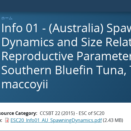
ホーム
Info 01 - (Australia) Sp
Dynamics and Size Rela
Reproductive Parameter
Southern Bluefin Tuna,
maccoyii
source Category
CCSBT 22 (2015) - ESC of SC20
e
ESC20_Info01_AU_SpawningDynamics.pdf
(2.43 MB)