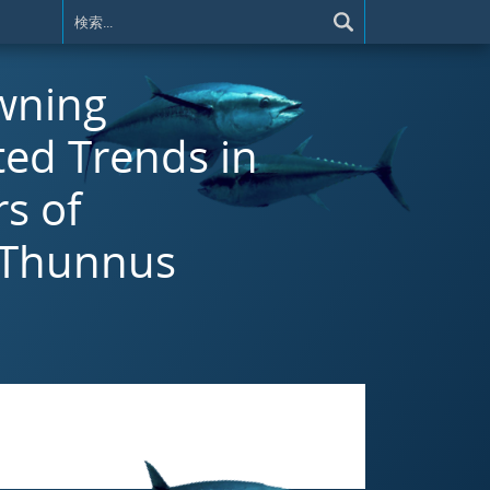
awning
ted Trends in
s of
 Thunnus