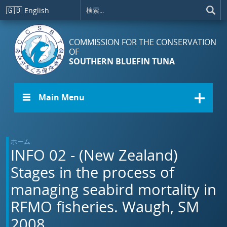
メインコンテンツに移動
🇬🇧
English
COMMISSION FOR THE CONSERVATION
OF
SOUTHERN BLUEFIN TUNA
☰ Main Menu
ホーム
INFO 02 - (New Zealand)
Stages in the process of
managing seabird mortality in
RFMO fisheries. Waugh, SM
2008