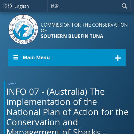
メインコンテンツに移動
🇬🇧
English
COMMISSION FOR THE CONSERVATION
OF
SOUTHERN BLUEFIN TUNA
☰ Main Menu
ホーム
INFO 07 - (Australia) The
implementation of the
National Plan of Action for the
Conservation and
Management of Sharks –