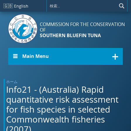
メインコンテンツに移動
🇬🇧
English
COMMISSION FOR THE CONSERVATION
OF
SOUTHERN BLUEFIN TUNA
☰ Main Menu
ホーム
Info21 - (Australia) Rapid
quantitative risk assessment
for fish species in selected
Commonwealth fisheries
(2007)