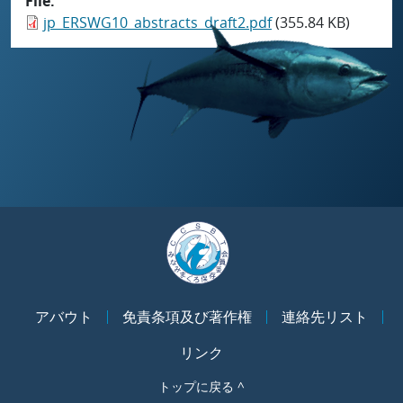
File
jp_ERSWG10_abstracts_draft2.pdf
(355.84 KB)
アバウト
免責条項及び著作権
連絡先リスト
リンク
トップに戻る ^