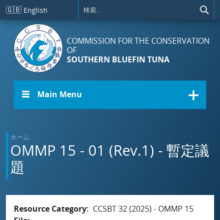
メインコンテンツに移動
🇬🇧
English
COMMISSION FOR THE CONSERVATION
OF
SOUTHERN BLUEFIN TUNA
☰ Main Menu
ホーム
OMMP 15 - 01 (Rev.1) - 暫定議
題
Resource Category
CCSBT 32 (2025) - OMMP 15