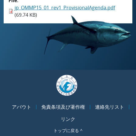
File
jp_OMMP15_01_rev1_ProvisionalAgenda.pdf
(69.74 KB)
アバウト
免責条項及び著作権
連絡先リスト
リンク
トップに戻る ^