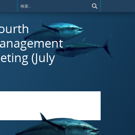
Fourth
Management
ting (July