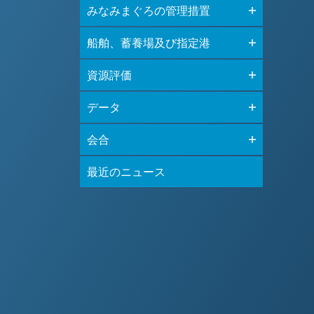
みなみまぐろの管理措置
船舶、蓄養場及び指定港
資源評価
データ
会合
最近のニュース