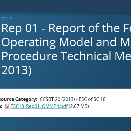
ホーム
Rep 01 - Report of the 
Operating Model and 
Procedure Technical Mee
2013)
source Category
CCSBT 20 (2013) - ESC of SC 18
e
ESC18_Rep01_OMMP4.pdf
(2.67 MB)