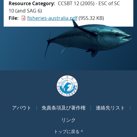
Resource Category
CCSBT 12 (2005) - ESC of SC
10 (and SAG 6)
File
fisheries-australia.pdf
(955.32 KB)
アバウト
免責条項及び著作権
連絡先リスト
リンク
トップに戻る ^