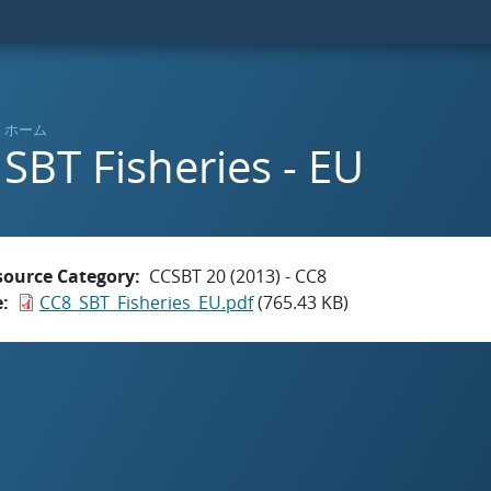
ホーム
SBT Fisheries - EU
source Category
CCSBT 20 (2013) - CC8
e
CC8_SBT_Fisheries_EU.pdf
(765.43 KB)