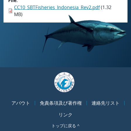
File
CC10_SBTFisheries_Indonesia_Rev2.pdf
(1.32
MB)
アバウト
免責条項及び著作権
連絡先リスト
リンク
トップに戻る ^