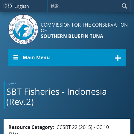
メインコンテンツに移動
🇬🇧
English
COMMISSION FOR THE CONSERVATION
OF
SOUTHERN BLUEFIN TUNA
☰ Main Menu
ホーム
SBT Fisheries - Indonesia
(Rev.2)
Resource Category
CCSBT 22 (2015) - CC 10