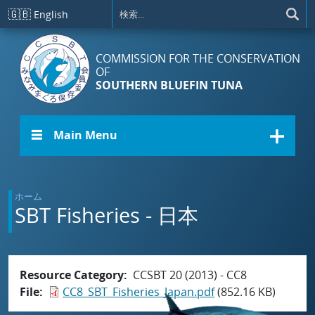
メインコンテンツに移動
🇬🇧
English
COMMISSION FOR THE CONSERVATION
OF
SOUTHERN BLUEFIN TUNA
☰ Main Menu
ホーム
SBT Fisheries - 日本
Resource Category
CCSBT 20 (2013) - CC8
File
CC8_SBT_Fisheries_Japan.pdf
(852.16 KB)