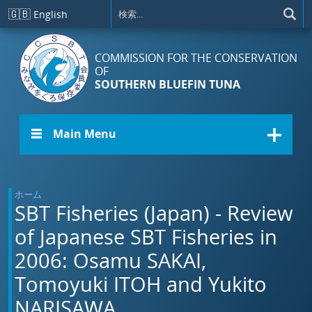
メインコンテンツに移動
🇬🇧
English
COMMISSION FOR THE CONSERVATION
OF
SOUTHERN BLUEFIN TUNA
☰ Main Menu
ホーム
SBT Fisheries (Japan) - Review
of Japanese SBT Fisheries in
2006: Osamu SAKAI,
Tomoyuki ITOH and Yukito
NARISAWA