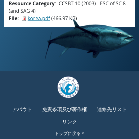
Resource Category
CCSBT 10 (2003) - ESC of SC 8
(and SAG 4)
File
korea.pdf
(466.97 KB)
アバウト
免責条項及び著作権
連絡先リスト
リンク
トップに戻る ^