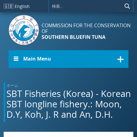
メインコンテンツに移動
🇬🇧
English
COMMISSION FOR THE CONSERVATION
OF
SOUTHERN BLUEFIN TUNA
☰ Main Menu
ホーム
SBT Fisheries (Korea) - Korean
SBT longline fishery.: Moon,
D.Y, Koh, J. R and An, D.H.