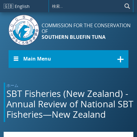
メインコンテンツに移動
🇬🇧
English
COMMISSION FOR THE CONSERVATION
OF
SOUTHERN BLUEFIN TUNA
☰ Main Menu
ホーム
SBT Fisheries (New Zealand) -
Annual Review of National SBT
Fisheries—New Zealand