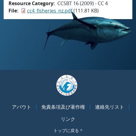
Resource Category
CCSBT 16 (2009) - CC 4
File
cc4_fisheries_nz.pdf
(111.81 KB)
アバウト
免責条項及び著作権
連絡先リスト
リンク
トップに戻る ^