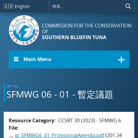
メインコンテンツに移動
🇬🇧
English
COMMISSION FOR THE CONSERVATION
OF
SOUTHERN BLUEFIN TUNA
☰ Main Menu
ホーム
SFMWG 06 - 01 - 暫定議題
Resource Category
CCSBT 30 (2023) - SFMWG 6
File
jp_SFMWG6_01_ProvisionalAgenda.pdf
(201.34