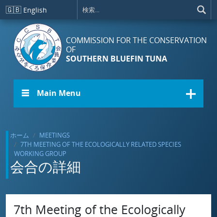
メインコンテンツに移動
🇬🇧
English
COMMISSION FOR THE CONSERVATION
OF
SOUTHERN BLUEFIN TUNA
☰ Main Menu
ホーム
MEETINGS
7TH MEETING OF THE ECOLOGICALLY RELATED SPECIES
WORKING GROUP
会合の詳細
7th Meeting of the Ecologically