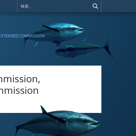
 EXTENDED COMMISSION
mmission,
mmission