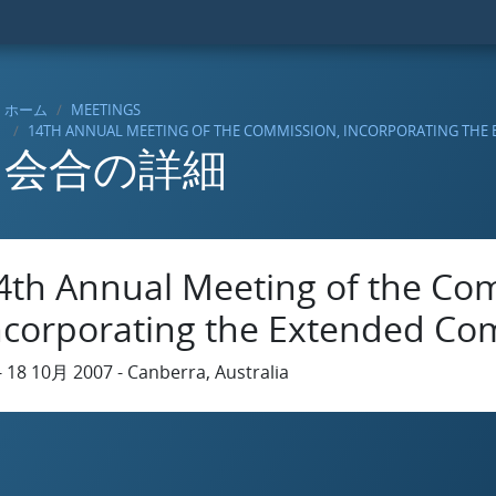
ホーム
MEETINGS
14TH ANNUAL MEETING OF THE COMMISSION, INCORPORATING THE
会合の詳細
4th Annual Meeting of the Co
ncorporating the Extended Co
- 18 10月 2007 - Canberra, Australia