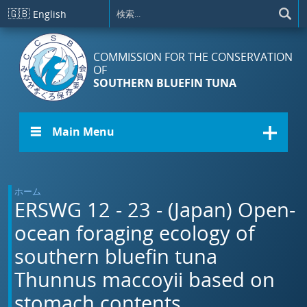
メインコンテンツに移動
🇬🇧
English
COMMISSION FOR THE CONSERVATION
OF
SOUTHERN BLUEFIN TUNA
☰ Main Menu
ホーム
ERSWG 12 - 23 - (Japan) Open-
ocean foraging ecology of
southern bluefin tuna
Thunnus maccoyii based on
stomach contents