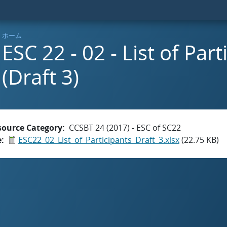
ホーム
ESC 22 - 02 - List of Part
(Draft 3)
source Category
CCSBT 24 (2017) - ESC of SC22
e
ESC22_02_List_of_Participants_Draft_3.xlsx
(22.75 KB)