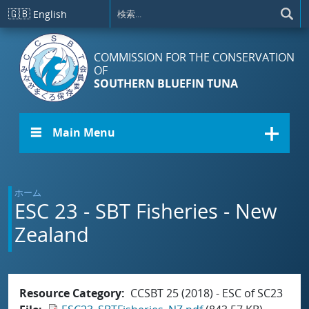
メインコンテンツに移動
🇬🇧
English
COMMISSION FOR THE CONSERVATION
OF
SOUTHERN BLUEFIN TUNA
☰ Main Menu
ホーム
ESC 23 - SBT Fisheries - New
Zealand
Resource Category
CCSBT 25 (2018) - ESC of SC23