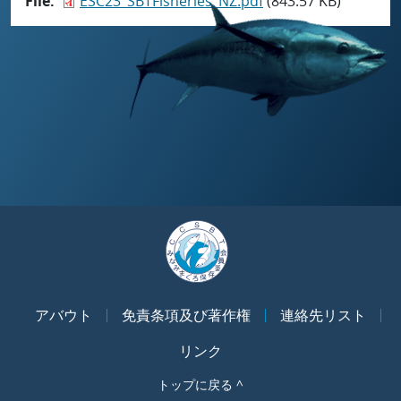
File
ESC23_SBTFisheries_NZ.pdf
(843.57 KB)
アバウト
免責条項及び著作権
連絡先リスト
リンク
トップに戻る ^