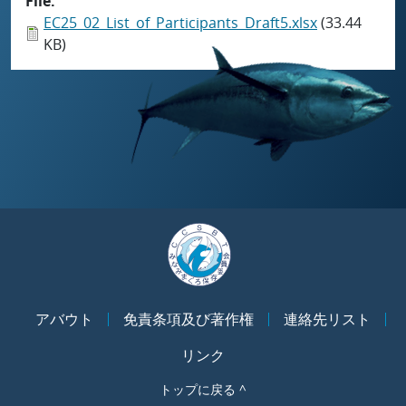
File
EC25_02_List_of_Participants_Draft5.xlsx
(33.44
KB)
アバウト
免責条項及び著作権
連絡先リスト
リンク
トップに戻る ^