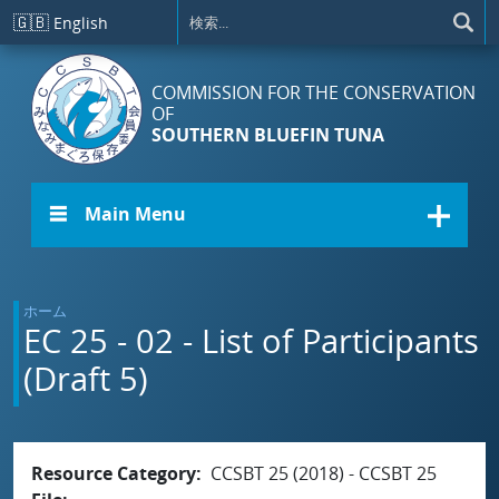
メインコンテンツに移動
🇬🇧
English
COMMISSION FOR THE CONSERVATION
OF
SOUTHERN BLUEFIN TUNA
☰ Main Menu
ホーム
EC 25 - 02 - List of Participants
(Draft 5)
Resource Category
CCSBT 25 (2018) - CCSBT 25