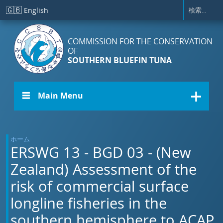
メインコンテンツに移動
🇬🇧
English
COMMISSION FOR THE CONSERVATION
OF
SOUTHERN BLUEFIN TUNA
☰ Main Menu
ホーム
ERSWG 13 - BGD 03 - (New
Zealand) Assessment of the
risk of commercial surface
longline fisheries in the
southern hemisphere to ACAP