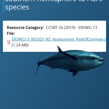
species
Resource Category
CCSBT 26 (2019) - ERSWG 13
File
ERSWG13_BGD03_NZ_Assessment_RiskOfCommercialS
(1.24 MB)