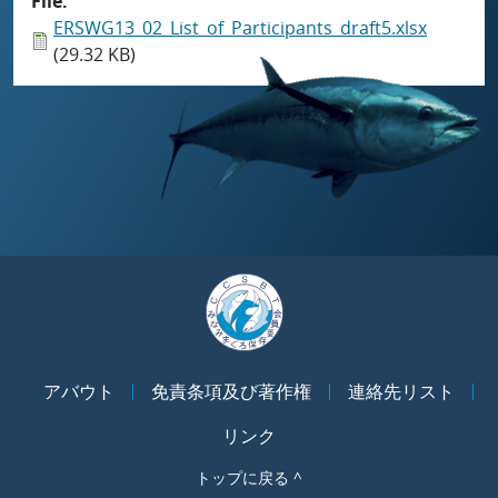
File
ERSWG13_02_List_of_Participants_draft5.xlsx
(29.32 KB)
アバウト
免責条項及び著作権
連絡先リスト
リンク
トップに戻る ^