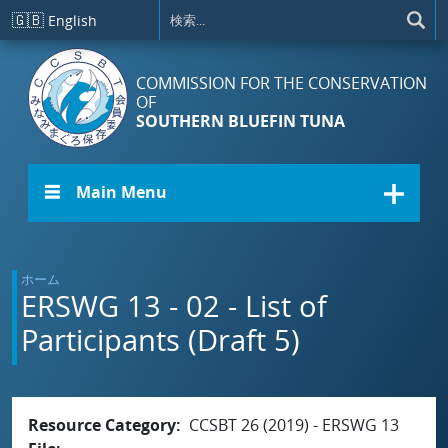
メインコンテンツに移動
🇬🇧
English
COMMISSION FOR THE CONSERVATION
OF
SOUTHERN BLUEFIN TUNA
☰ Main Menu
ホーム
ERSWG 13 - 02 - List of
Participants (Draft 5)
Resource Category
CCSBT 26 (2019) - ERSWG 13