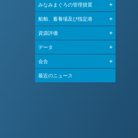
みなみまぐろの管理措置
船舶、蓄養場及び指定港
資源評価
データ
会合
最近のニュース