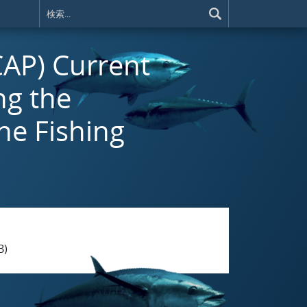
CAP) Current
ng the
ne Fishing
B)