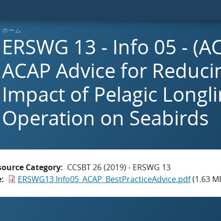
ホーム
ERSWG 13 - Info 05 - (A
ACAP Advice for Reduci
Impact of Pelagic Longli
Operation on Seabirds
source Category
CCSBT 26 (2019) - ERSWG 13
e
ERSWG13 Info05_ACAP_BestPracticeAdvice.pdf
(1.63 M