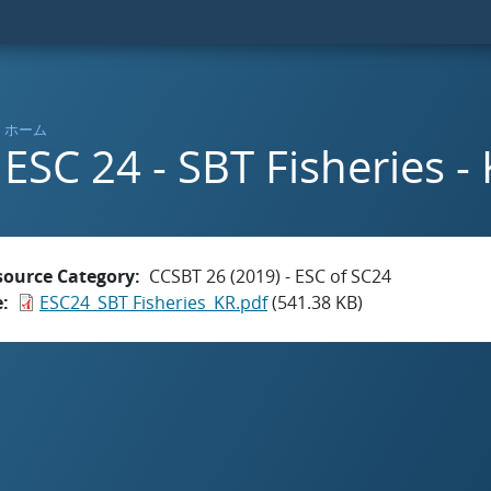
ホーム
ESC 24 - SBT Fisheries -
source Category
CCSBT 26 (2019) - ESC of SC24
e
ESC24_SBT Fisheries_KR.pdf
(541.38 KB)