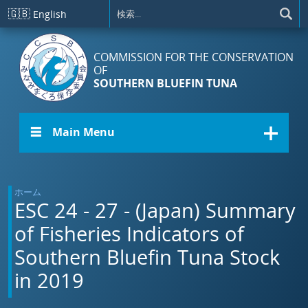
メインコンテンツに移動
🇬🇧
English
COMMISSION FOR THE CONSERVATION
OF
SOUTHERN BLUEFIN TUNA
☰ Main Menu
ホーム
ESC 24 - 27 - (Japan) Summary
of Fisheries Indicators of
Southern Bluefin Tuna Stock
in 2019