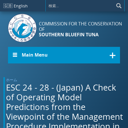
メインコンテンツに移動
🇬🇧
English
COMMISSION FOR THE CONSERVATION
OF
SOUTHERN BLUEFIN TUNA
☰ Main Menu
ホーム
ESC 24 - 28 - (Japan) A Check
of Operating Model
Predictions from the
Viewpoint of the Management
Procedure Implementation in