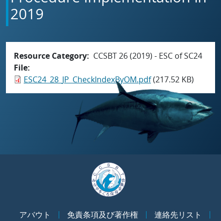
2019
Resource Category
CCSBT 26 (2019) - ESC of SC24
File
ESC24_28_JP_CheckIndexByOM.pdf
(217.52 KB)
アバウト
免責条項及び著作権
連絡先リスト