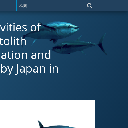
vities of
tolith
mation and
 by Japan in