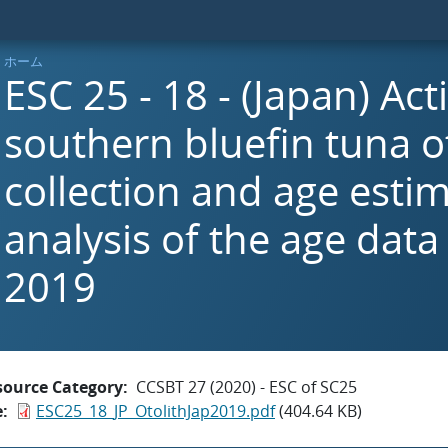
ホーム
ESC 25 - 18 - (Japan) Acti
southern bluefin tuna o
collection and age esti
analysis of the age data
2019
source Category
CCSBT 27 (2020) - ESC of SC25
e
ESC25_18_JP_OtolithJap2019.pdf
(404.64 KB)