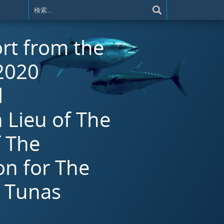
ort from the
2020
l
 Lieu of The
f The
on for The
c Tunas