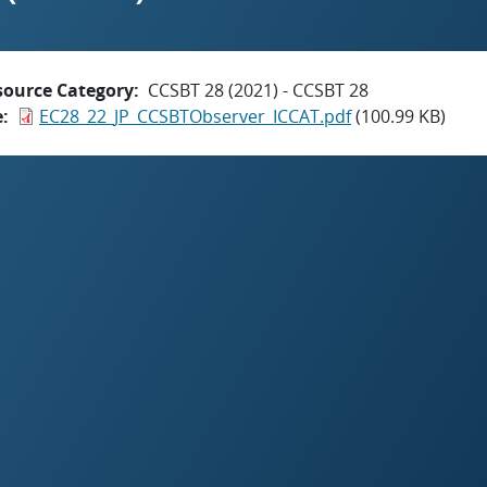
source Category
CCSBT 28 (2021) - CCSBT 28
e
EC28_22_JP_CCSBTObserver_ICCAT.pdf
(100.99 KB)