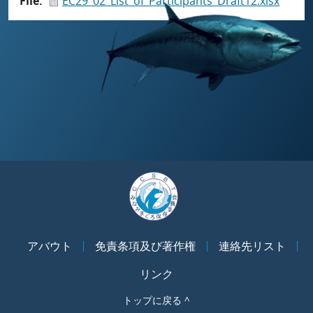
File
EC29_02_List_of_Participants_Draft12.xlsx
アバウト
免責条項及び著作権
連絡先リスト
リンク
トップに戻る ^