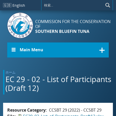
メインコンテンツに移動
🇬🇧
English
COMMISSION FOR THE CONSERVATION
OF
SOUTHERN BLUEFIN TUNA
☰ Main Menu
ホーム
EC 29 - 02 - List of Participants
(Draft 12)
Resource Category
CCSBT 29 (2022) - CCSBT 29