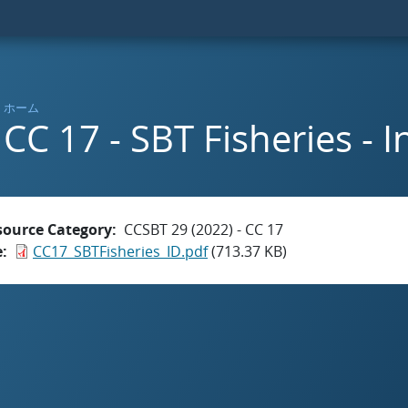
ホーム
CC 17 - SBT Fisheries - 
source Category
CCSBT 29 (2022) - CC 17
e
CC17_SBTFisheries_ID.pdf
(713.37 KB)