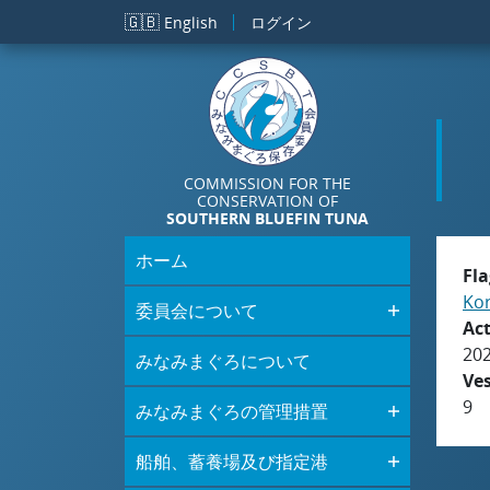
メインコンテンツに移動
🇬🇧
English
ログイン
COMMISSION FOR THE
CONSERVATION OF
SOUTHERN BLUEFIN TUNA
ホーム
Fla
Kor
委員会について
Act
20
みなみまぐろについて
Ve
9
みなみまぐろの管理措置
船舶、蓄養場及び指定港