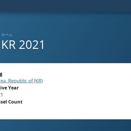
ホーム
KR 2021
g
ea, Republic of (KR)
ive Year
21
ssel Count