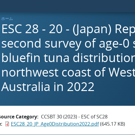
ホーム
ESC 28 - 20 - (Japan) Rep
second survey of age-0
bluefin tuna distributio
northwest coast of Wes
Australia in 2022
source Category
CCSBT 30 (2023) - ESC of SC28
e
ESC28_20_JP_Age0Distribution2022.pdf
(645.17 KB)