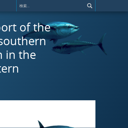
ort of the
 southern
n in the
tern