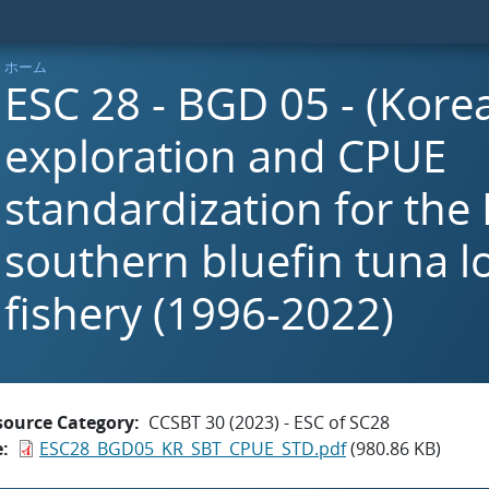
ホーム
ESC 28 - BGD 05 - (Kore
exploration and CPUE
standardization for the
southern bluefin tuna l
fishery (1996-2022)
source Category
CCSBT 30 (2023) - ESC of SC28
e
ESC28_BGD05_KR_SBT_CPUE_STD.pdf
(980.86 KB)