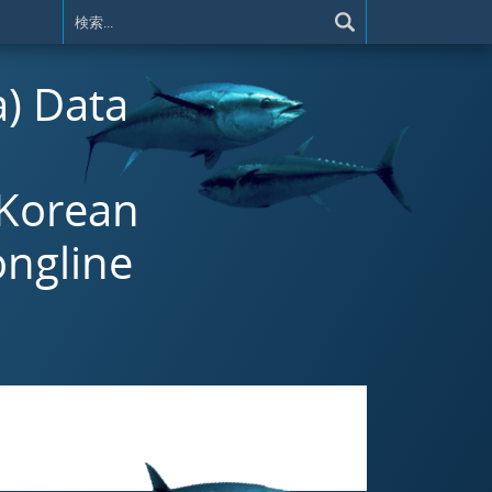
a) Data
 Korean
ongline